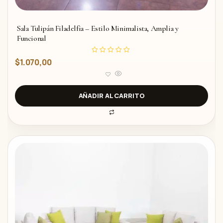
Sala Tulipán Filadelfia – Estilo Minimalista, Amplia y
Funcional
V
$
1.070,00
a
l
o
r
a
d
AÑADIR AL CARRITO
o
c
o
n
0
d
e
5