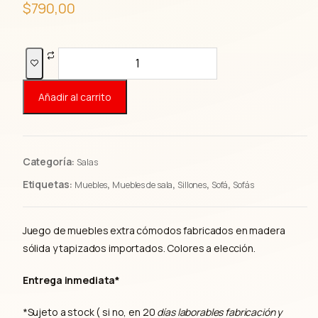
$
790,00
Sala
Dunem
cantidad
Añadir al carrito
Categoría:
Salas
Etiquetas:
,
,
,
,
Muebles
Muebles de sala
Sillones
Sofá
Sofás
Juego de muebles extra cómodos fabricados en madera
sólida y tapizados importados. Colores a elección.
Entrega inmediata*
*Sujeto a stock ( si no, en 20
días laborables fabricación y