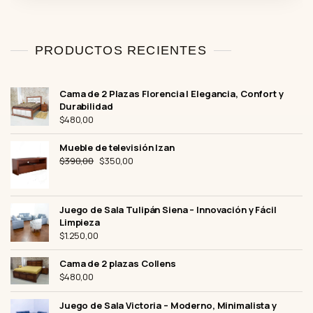
e
5
PRODUCTOS RECIENTES
Cama de 2 Plazas Florencia | Elegancia, Confort y
Durabilidad
$
480,00
Mueble de televisión Izan
El
El
$
390,00
$
350,00
precio
precio
original
actual
era:
es:
Juego de Sala Tulipán Siena – Innovación y Fácil
$390,00.
$350,00.
Limpieza
$
1.250,00
Cama de 2 plazas Collens
$
480,00
Juego de Sala Victoria – Moderno, Minimalista y