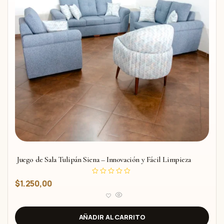
Juego de Sala Tulipán Siena – Innovación y Fácil Limpieza
V
$
1.250,00
a
l
o
r
a
d
AÑADIR AL CARRITO
o