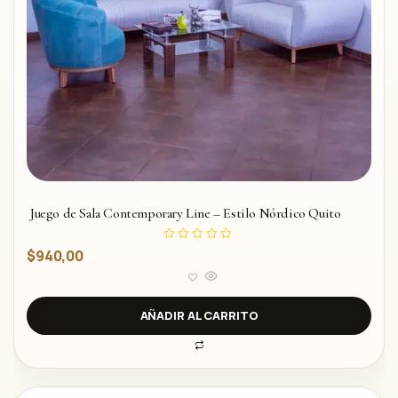
Juego de Sala Contemporary Line – Estilo Nórdico Quito
V
$
940,00
a
l
o
r
a
d
AÑADIR AL CARRITO
o
c
o
n
0
d
e
5