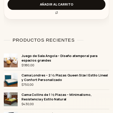
a
d
AÑADIR AL CARRITO
o
c
o
n
0
d
e
5
PRODUCTOS RECIENTES
Juego de Sala Angola – Diseño atemporal para
espacios grandes
$
1.180,00
Cama Londres – 2 ½ Plazas Queen Size | Estilo Lineal
y Confort Personalizado
$
750,00
Cama Collins de 1 ½ Plazas – Minimalismo,
Resistencia y Estilo Natural
$
430,00