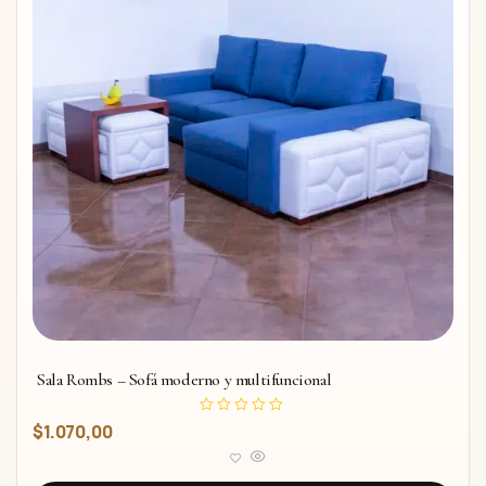
Sala Rombs – Sofá moderno y multifuncional
V
$
1.070,00
a
l
o
r