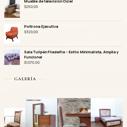
Mueble de televisión Osiel
$
250,00
Poltrona Ejecutiva
$
320,00
Sala Tulipán Filadelfia – Estilo Minimalista, Amplia y
Funcional
$
1.070,00
GALERÍA