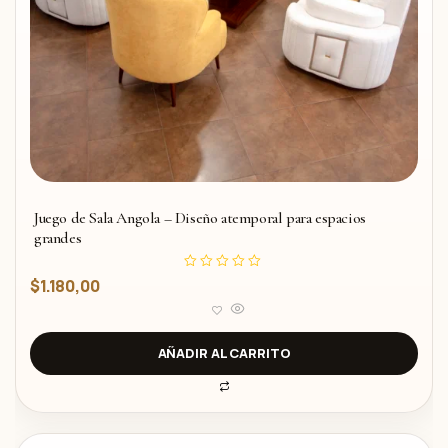
Juego de Sala Angola – Diseño atemporal para espacios
grandes
V
$
1.180,00
a
l
o
r
a
d
AÑADIR AL CARRITO
o
c
o
n
0
d
e
5