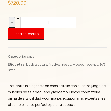
$
720,00
Muebles
de
sala
Añadir al carrito
Bauza
cantidad
Categoría:
Salas
Etiquetas:
,
,
,
,
Muebles de sala
Muebles lineales
Muebles modernos
Sofá
Sofás
Encuentra la elegancia en cada detalle con nuestro juego de
muebles de sala pequeño y moderno. Hecho con materia
prima de alta calidad y con manos ecuatorianas expertas, es
el complemento perfecto para tu espacio.