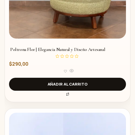
Poltrona Flor | Elegancia Natural y Diseño Artesanal
V
$
290,00
a
l
o
r
a
d
AÑADIR AL CARRITO
o
c
o
n
0
d
e
5