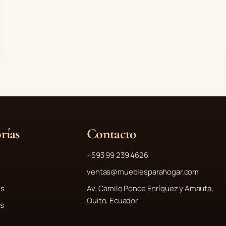
$
0
1
3
.
0
2
,
9
0
0
0
,
.
0
0
.
rías
Contacto
+593 99 239 4626
ventas@mueblesparahogar.com
s
Av. Camilo Ponce Enríquez y Amauta,
Quito, Ecuador
os