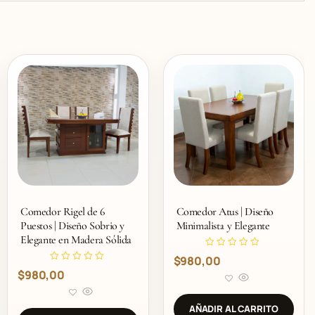
Comedor Rigel de 6
Comedor Atus | Diseño
Puestos | Diseño Sobrio y
Minimalista y Elegante
Elegante en Madera Sólida
V
$
980,00
a
V
l
$
980,00
a
o
l
r
o
a
r
d
AÑADIR AL CARRITO
a
o