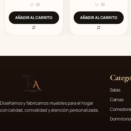
l
l
o
o
r
r
a
a
d
d
AÑADIR AL CARRITO
AÑADIR AL CARRITO
o
o
c
c
o
o
n
n
0
0
d
d
e
e
5
5
Catego
Salas
Camas
Diseñamos y fabricamos muebles para el hogar
Comedore
con calidad, comodidad y atención personalizada.
Dormitori