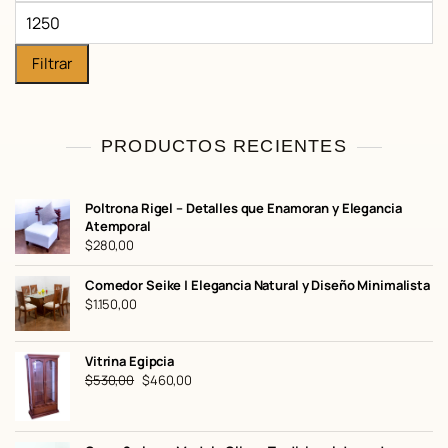
mínimo
Precio
máximo
Filtrar
PRODUCTOS RECIENTES
Poltrona Rigel – Detalles que Enamoran y Elegancia
Atemporal
$
280,00
Comedor Seike | Elegancia Natural y Diseño Minimalista
$
1.150,00
Vitrina Egipcia
El
El
$
530,00
$
460,00
precio
precio
original
actual
era:
es: