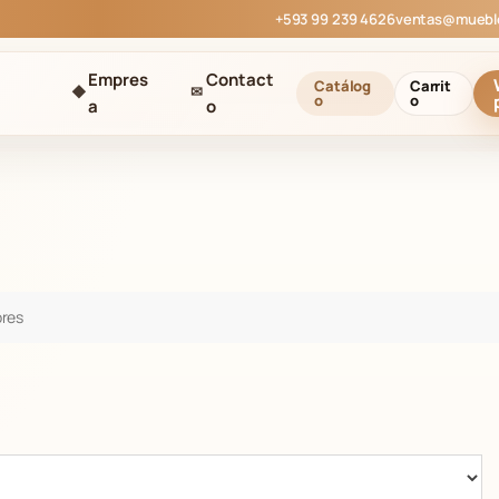
+593 99 239 4626
ventas@muebl
Empres
Contact
Catálog
Carrit
◆
✉
o
o
a
o
res