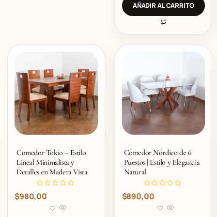
d
AÑADIR AL CARRITO
o
c
o
n
0
d
e
5
Comedor Tokio – Estilo
Comedor Nórdico de 6
Lineal Minimalista y
Puestos | Estilo y Elegancia
Detalles en Madera Vista
Natural
V
V
$
980,00
$
890,00
a
a
l
l
o
o
r
r