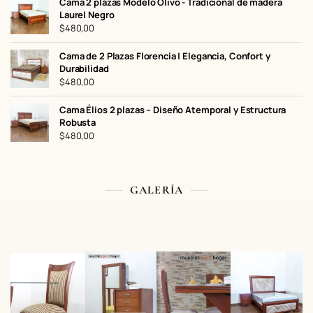
Cama 2 plazas Modelo Olivo - Tradicional de madera
$530,00.
$460,00.
Laurel Negro
$
480,00
Cama de 2 Plazas Florencia | Elegancia, Confort y
Durabilidad
$
480,00
Cama Élios 2 plazas – Diseño Atemporal y Estructura
Robusta
$
480,00
GALERÍA