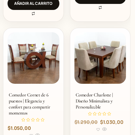
d
c
AÑADIR AL CARRITO
o
o
c
n
o
0
n
d
0
e
d
5
e
5
Comedor Cornet de 6
Comedor Charlotte |
puestos | Elegancia y
Diseño Minimalista y
confort para compartir
Personalizable
momentos
V
E
E
$
1.290,00
$
1.030,00
a
V
l
$
1.050,00
l
l
a
o
l
r