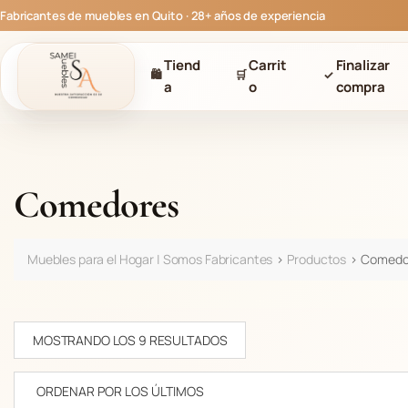
S
Fabricantes de muebles en Quito · 28+ años de experiencia
a
l
Tiend
Carrit
Finalizar
t
🛍
🛒
✓
a
o
compra
a
r
a
l
c
Comedores
o
n
t
Muebles para el Hogar | Somos Fabricantes
>
Productos
>
Comedo
e
n
i
d
O
MOSTRANDO LOS 9 RESULTADOS
o
R
D
E