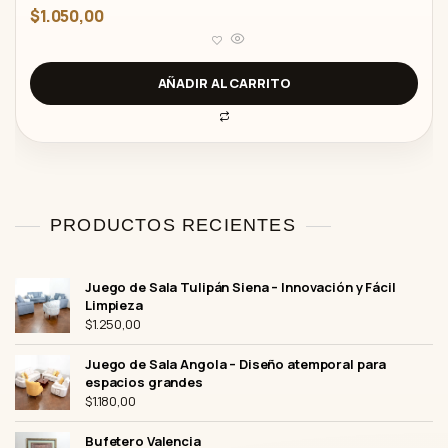
V
$
1.050,00
a
l
o
r
a
d
AÑADIR AL CARRITO
o
c
o
n
0
d
e
5
PRODUCTOS RECIENTES
Juego de Sala Tulipán Siena – Innovación y Fácil
Limpieza
$
1.250,00
Juego de Sala Angola – Diseño atemporal para
espacios grandes
$
1.180,00
Bufetero Valencia