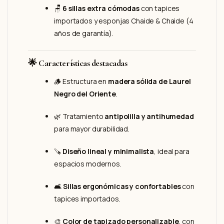
🪑
6 sillas extra cómodas
con tapices
importados y esponjas Chaide & Chaide (4
años de garantía).
🌟
Características destacadas
🪵 Estructura en
madera sólida de Laurel
Negro del Oriente
.
🌿 Tratamiento
antipolilla y antihumedad
para mayor durabilidad.
🪚
Diseño lineal y minimalista
, ideal para
espacios modernos.
🛋️
Sillas ergonómicas y confortables
con
tapices importados.
🎨
Color de tapizado personalizable
, con