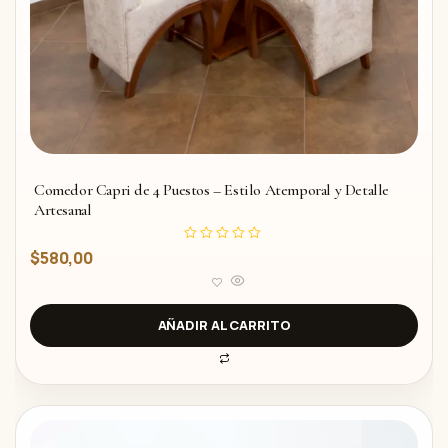
Comedor Capri de 4 Puestos – Estilo Atemporal y Detalle
Artesanal
V
$
580,00
a
l
o
r
a
d
AÑADIR AL CARRITO
o
c
o
n
0
d
e
5