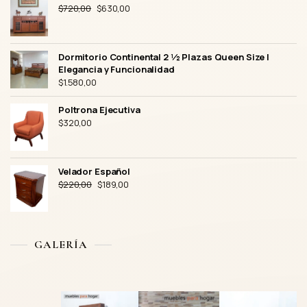
El
El
$
720,00
$
630,00
precio
precio
original
actual
era:
es:
Dormitorio Continental 2 ½ Plazas Queen Size |
$720,00.
$630,00.
Elegancia y Funcionalidad
$
1.580,00
Poltrona Ejecutiva
$
320,00
Velador Español
El
El
$
220,00
$
189,00
precio
precio
original
actual
era:
es:
$220,00.
$189,00.
GALERÍA