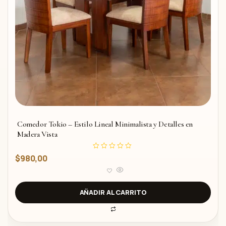
Comedor Tokio – Estilo Lineal Minimalista y Detalles en
Madera Vista
V
$
980,00
a
l
o
r
a
d
AÑADIR AL CARRITO
o
c
o
n
0