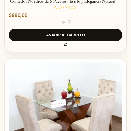
Comedor Nórdico de 6 Puestos | Estilo y Elegancia Natural
V
$
890,00
a
l
o
r
a
d
AÑADIR AL CARRITO
o
c
o
n
0
d
e
5