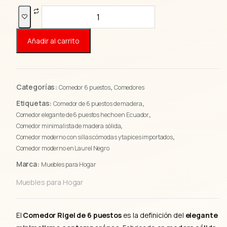
Comedor
Rigel
de
Añadir al carrito
6
Puestos
|
Diseño
Categorías:
,
Comedor 6 puestos
Comedores
Sobrio
Etiquetas:
,
Comedor de 6 puestos de madera
y
,
Comedor elegante de 6 puestos hecho en Ecuador
Elegante
,
Comedor minimalista de madera sólida
en
,
Comedor moderno con sillas cómodas y tapices importados
Madera
Comedor moderno en Laurel Negro
Sólida
Marca:
Muebles para Hogar
cantidad
Muebles para Hogar
El
Comedor Rigel de 6 puestos
es la definición del
elegante