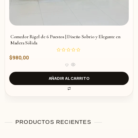
Comedor Rigel de 6 Puestos | Diseño Sobrio y Elegante en
Madera Sólida
V
$
980,00
a
l
o
r
a
d
AÑADIR AL CARRITO
o
c
o
n
0
d
e
5
PRODUCTOS RECIENTES