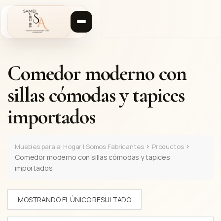
S
a
l
t
a
r
Comedor moderno con
a
l
sillas cómodas y tapices
c
o
importados
n
t
e
n
>
>
Muebles para el Hogar | Somos Fabricantes
Productos
i
Comedor moderno con sillas cómodas y tapices
d
importados
o
MOSTRANDO EL ÚNICO RESULTADO