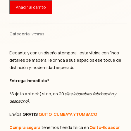
cantidad
i
i
Añadir al carrito
o
o
o
a
r
c
i
t
g
u
Categoría:
Vitrinas
i
a
n
l
a
e
Elegante y con un diseño atemporal, esta vitrina con finos
l
s
detalles de madera, le brinda a sus espacios ese toque de
e
:
distinción y modernidad esperado.
r
$
a
4
:
6
Entrega inmediata*
$
0
5
,
*Sujeto a stock ( si no, en 20
días laborables fabricación y
3
0
despacho).
0
0
,
.
Envíos
GRATIS
QUITO, CUMBAYA Y TUMBACO
0
0
.
Compra segura
tenemos tienda física en
Quito-Ecuador