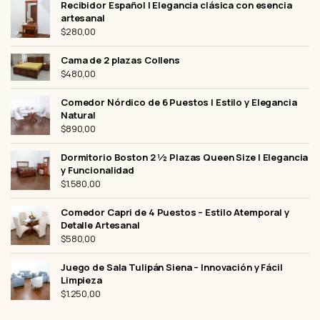
Recibidor Español | Elegancia clásica con esencia
artesanal
$
280,00
Cama de 2 plazas Collens
$
480,00
Comedor Nórdico de 6 Puestos | Estilo y Elegancia
Natural
$
890,00
Dormitorio Boston 2 ½ Plazas Queen Size | Elegancia
y Funcionalidad
$
1.580,00
Comedor Capri de 4 Puestos – Estilo Atemporal y
Detalle Artesanal
$
580,00
Juego de Sala Tulipán Siena – Innovación y Fácil
Limpieza
$
1.250,00