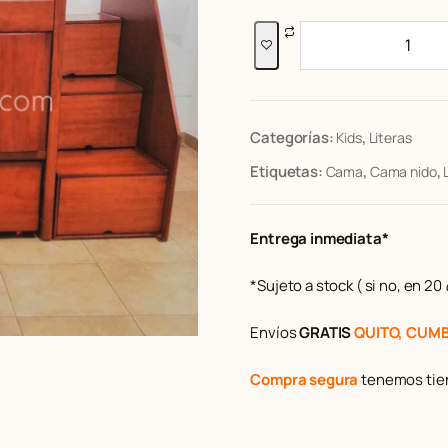
p
r
r
Litera
e
Collens
c
1
i
i
o
plaza
o
1/2
Categorías:
,
Kids
Literas
r
cantidad
i
t
Etiquetas:
,
,
Cama
Cama nido
g
i
n
l
Entrega inmediata*
a
l
e
:
*Sujeto a stock ( si no, en 20
r
a
1
Envíos
GRATIS
QUITO, CUM
:
.
$
Compra segura
tenemos tien
1
.
1
,
8