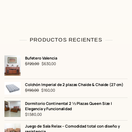
0
PRODUCTOS RECIENTES
Bufetero Valencia
El
El
$
720,00
$
630,00
precio
precio
original
actual
era:
es:
Colchón Imperial de 2 plazas Chaide & Chaide (27 cm)
$720,00.
$630,00.
El
El
$
190,00
$
160,00
precio
precio
original
actual
Dormitorio Continental 2 ½ Plazas Queen Size |
era:
es:
Elegancia y Funcionalidad
$190,00.
$160,00.
$
1.580,00
Juego de Sala Relax – Comodidad total con diseño y
resistencia