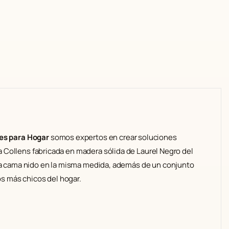
0
,
.
0
0
.
es para Hogar
somos expertos en crear soluciones
ra Collens fabricada en madera sólida de Laurel Negro del
na cama nido en la misma medida, además de un conjunto
os más chicos del hogar.