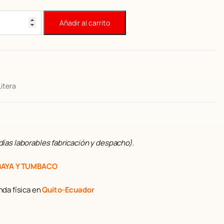
p
e
Añadir al carrito
c
o
a
c
Litera
u
a
e
s
días laborables fabricación y despacho).
$
BAYA Y TUMBACO
0
da física en
Quito-Ecuador
3
0
0