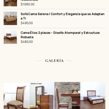
$
1.690,00
Sofá Cama Serena | Confort y Elegancia que se Adaptan
a Ti
$
490,00
Cama Élios 2 plazas – Diseño Atemporal y Estructura
Robusta
$
480,00
GALERÍA