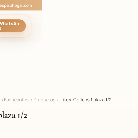
esparahogar.com
WhatsAp
p
os Fabricantes
>
Productos
>
Litera Collens 1 plaza 1/2
plaza 1/2
E