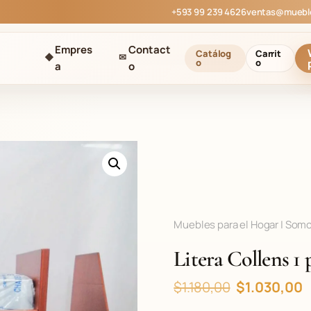
+593 99 239 4626
ventas@muebl
Empres
Contact
Catálog
Carrit
◆
✉
o
o
a
o
Muebles para el Hogar | Som
Litera Collens 1 
E
$
1.180,00
$
1.030,00
l
l