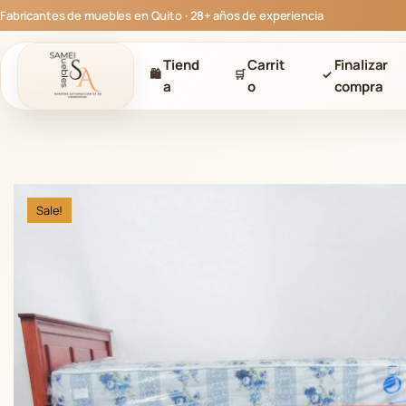
S
Fabricantes de muebles en Quito · 28+ años de experiencia
a
l
Tiend
Carrit
Finalizar
t
🛍
🛒
✓
a
o
compra
a
r
a
l
c
o
Sale!
n
t
e
n
i
d
o