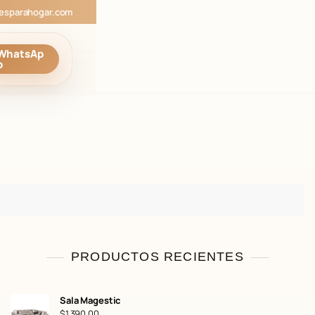
esparahogar.com
WhatsAp
p
PRODUCTOS RECIENTES
Sala Magestic
$
1.390,00