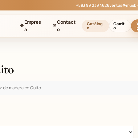
+593 99 239 4626
ventas@muebl
Empres
Contact
Catálog
Carrit
◆
✉
o
o
a
o
ito
or de madera en Quito