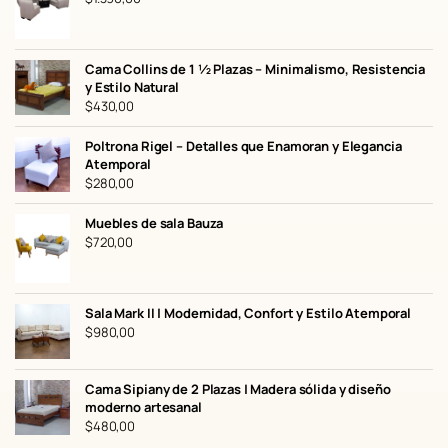
Cama Collins de 1 ½ Plazas – Minimalismo, Resistencia
y Estilo Natural
$
430,00
Poltrona Rigel – Detalles que Enamoran y Elegancia
Atemporal
$
280,00
Muebles de sala Bauza
$
720,00
Sala Mark II | Modernidad, Confort y Estilo Atemporal
$
980,00
Cama Sipiany de 2 Plazas | Madera sólida y diseño
moderno artesanal
$
480,00