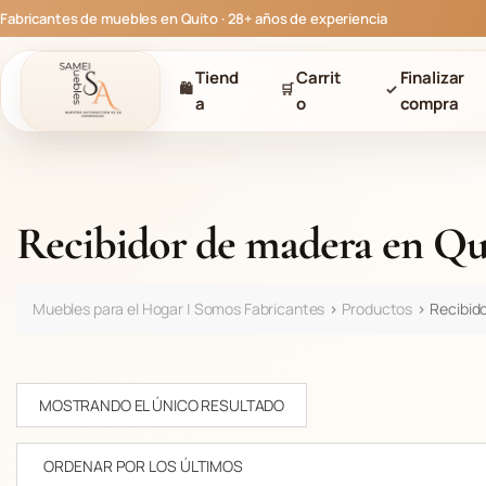
S
Fabricantes de muebles en Quito · 28+ años de experiencia
a
l
Tiend
Carrit
Finalizar
t
🛍
🛒
✓
a
o
compra
a
r
a
l
c
Recibidor de madera en Qu
o
n
t
Muebles para el Hogar | Somos Fabricantes
>
Productos
>
Recibid
e
n
i
d
MOSTRANDO EL ÚNICO RESULTADO
o