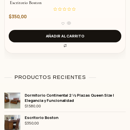
Escritorio Boston
V
$
350,00
a
l
o
r
a
d
AÑADIR AL CARRITO
o
c
o
n
0
d
e
5
PRODUCTOS RECIENTES
Dormitorio Continental 2 ½ Plazas Queen Size |
Elegancia y Funcionalidad
$
1.580,00
Escritorio Boston
$
350,00