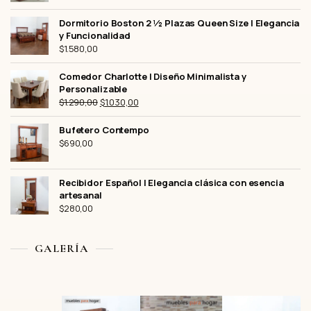
Dormitorio Boston 2 ½ Plazas Queen Size | Elegancia
y Funcionalidad
$
1.580,00
Comedor Charlotte | Diseño Minimalista y
Personalizable
El
El
$
1.290,00
$
1.030,00
precio
precio
original
actual
Bufetero Contempo
$
690,00
era:
es:
$1.290,00.
$1.030,00.
Recibidor Español | Elegancia clásica con esencia
artesanal
$
280,00
GALERÍA