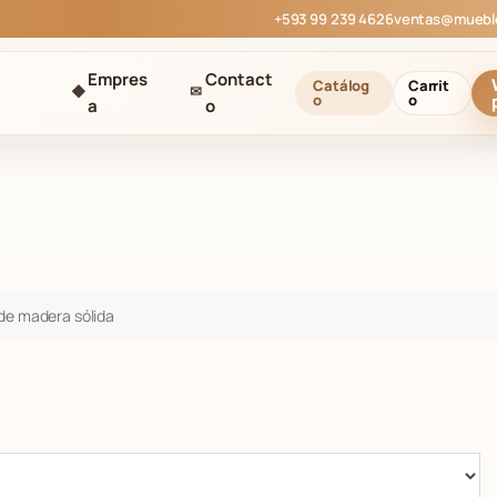
+593 99 239 4626
ventas@muebl
Empres
Contact
Catálog
Carrit
◆
✉
o
o
a
o
de madera sólida