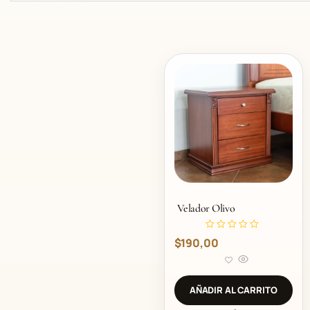
Velador Olivo
V
$
190,00
a
l
o
r
a
d
AÑADIR AL CARRITO
o
c