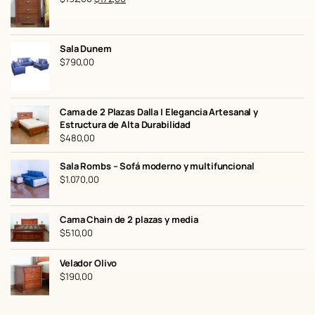
precio
precio
original
actual
era:
es:
Sala Dunem
$192,00.
$172,00.
$
790,00
Cama de 2 Plazas Dalla | Elegancia Artesanal y
Estructura de Alta Durabilidad
$
480,00
Sala Rombs – Sofá moderno y multifuncional
$
1.070,00
Cama Chain de 2 plazas y media
$
510,00
Velador Olivo
$
190,00