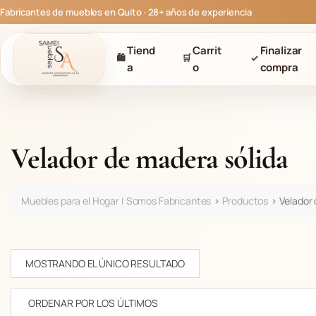
S
Fabricantes de muebles en Quito · 28+ años de experiencia
a
l
Tiend
Carrit
Finalizar
t
🛍
🛒
✓
a
o
compra
a
r
a
l
c
Velador de madera sólida
o
n
t
Muebles para el Hogar | Somos Fabricantes
>
Productos
>
Velador 
e
n
i
d
MOSTRANDO EL ÚNICO RESULTADO
o