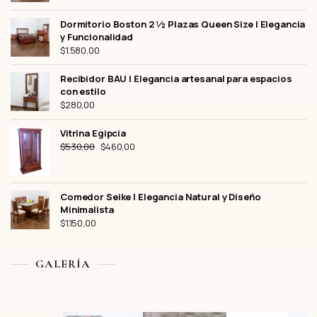
Dormitorio Boston 2 ½ Plazas Queen Size | Elegancia
y Funcionalidad
$
1.580,00
Recibidor BAU | Elegancia artesanal para espacios
con estilo
$
280,00
Vitrina Egipcia
El
El
$
530,00
$
460,00
precio
precio
original
actual
era:
es:
Comedor Seike | Elegancia Natural y Diseño
$530,00.
$460,00.
Minimalista
$
1.150,00
GALERÍA