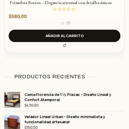
Peinadora Boston – Elegancia artesanal con detalles únicos
V
$
580,00
a
l
o
r
a
d
AÑADIR AL CARRITO
o
c
o
n
0
d
e
5
PRODUCTOS RECIENTES
Cama Florencia de 1 ½ Plazas – Diseño Lineal y
Confort Atemporal
$
430,00
Velador Lineal Urban – Diseño minimalista y
funcionalidad artesanal
$
150,00