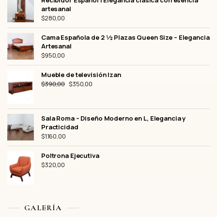
Recibidor Español | Elegancia clásica con esencia
artesanal
$
280,00
Cama Española de 2 ½ Plazas Queen Size – Elegancia
Artesanal
$
950,00
Mueble de televisión Izan
El
El
$
390,00
$
350,00
precio
precio
original
actual
era:
es:
Sala Roma – Diseño Moderno en L, Elegancia y
$390,00.
$350,00.
Practicidad
$
1.160,00
Poltrona Ejecutiva
$
320,00
GALERÍA