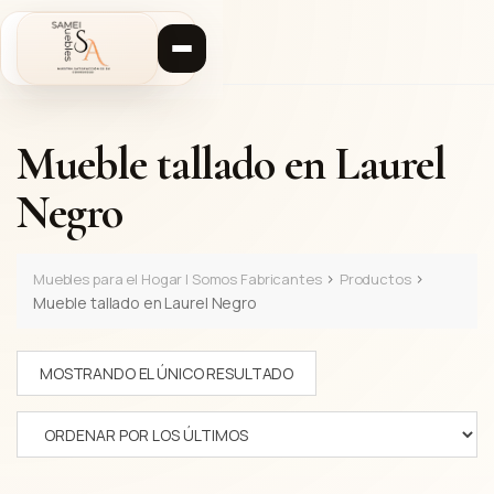
S
a
l
t
a
r
Mueble tallado en Laurel
a
l
Negro
c
o
n
t
>
>
Muebles para el Hogar | Somos Fabricantes
Productos
e
Mueble tallado en Laurel Negro
n
i
MOSTRANDO EL ÚNICO RESULTADO
d
o