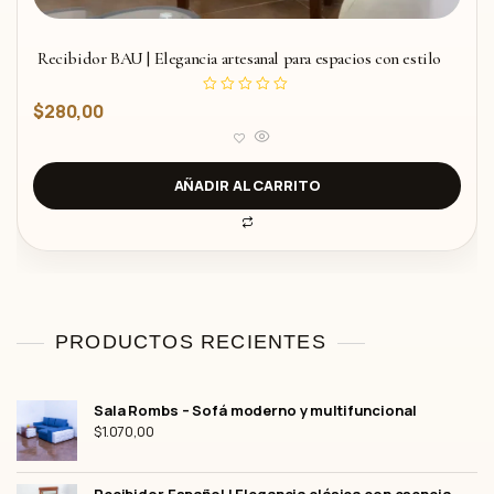
Recibidor BAU | Elegancia artesanal para espacios con estilo
V
$
280,00
a
l
o
r
a
d
AÑADIR AL CARRITO
o
c
o
n
0
d
e
5
PRODUCTOS RECIENTES
Sala Rombs – Sofá moderno y multifuncional
$
1.070,00