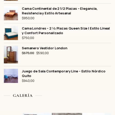
Cama Continental de 2 1/2 Plazas – Elegancia,
Resistencia y Estilo Artesanal
$
950,00
Cama Londres – 2 ½ Plazas Queen Size | Estilo Lineal
y Confort Personalizado
$
750,00
Semanero Vestidor London
El
El
$
675,00
$
590,00
precio
precio
original
actual
era:
es:
Juego de Sala Contemporary Line – Estilo Nórdico
$675,00.
$590,00.
Quito
$
940,00
GALERÍA