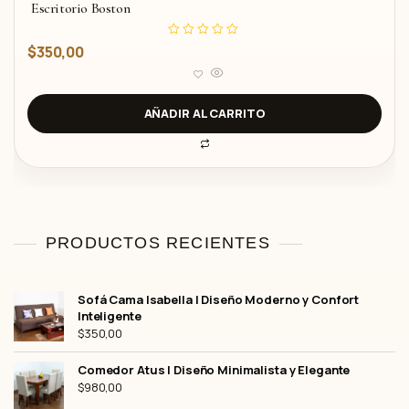
Escritorio Boston
V
$
350,00
a
l
o
r
a
d
AÑADIR AL CARRITO
o
c
o
n
0
d
e
5
PRODUCTOS RECIENTES
Sofá Cama Isabella | Diseño Moderno y Confort
Inteligente
$
350,00
Comedor Atus | Diseño Minimalista y Elegante
$
980,00