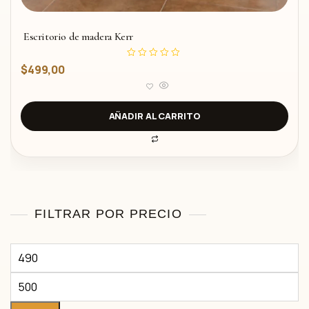
Escritorio de madera Kerr
V
$
499,00
a
l
o
r
a
d
AÑADIR AL CARRITO
o
c
o
n
0
d
e
5
FILTRAR POR PRECIO
Precio
mínimo
Precio
máximo