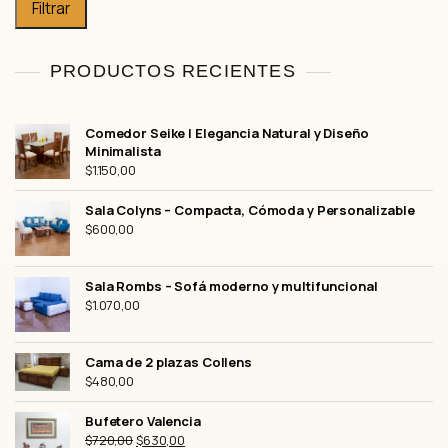
Filtrar
PRODUCTOS RECIENTES
Comedor Seike | Elegancia Natural y Diseño
Minimalista
$
1.150,00
Sala Colyns – Compacta, Cómoda y Personalizable
$
600,00
Sala Rombs – Sofá moderno y multifuncional
$
1.070,00
Cama de 2 plazas Collens
$
480,00
Bufetero Valencia
El
El
$
720,00
$
630,00