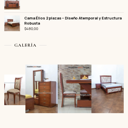
precio
precio
original
actual
era:
es:
Cama Élios 2 plazas – Diseño Atemporal y Estructura
$720,00.
$630,00.
Robusta
$
480,00
GALERÍA