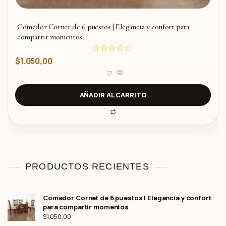
Comedor Cornet de 6 puestos | Elegancia y confort para
compartir momentos
V
$
1.050,00
a
l
o
r
a
d
AÑADIR AL CARRITO
o
c
o
n
0
d
e
5
PRODUCTOS RECIENTES
Comedor Cornet de 6 puestos | Elegancia y confort
para compartir momentos
$
1.050,00