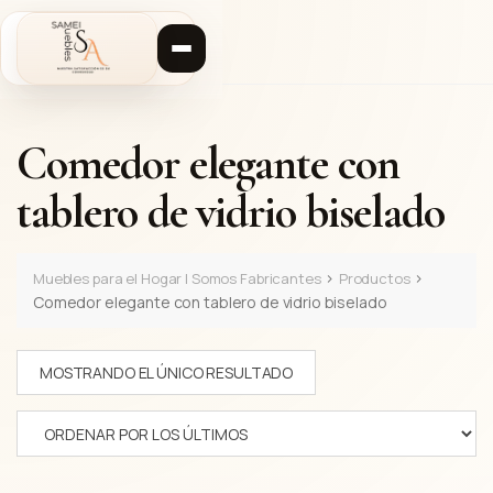
S
a
l
t
a
r
Comedor elegante con
a
l
tablero de vidrio biselado
c
o
n
t
>
>
Muebles para el Hogar | Somos Fabricantes
Productos
e
Comedor elegante con tablero de vidrio biselado
n
i
MOSTRANDO EL ÚNICO RESULTADO
d
o